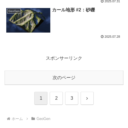
2025.07.31
カール地形 #2：砂礫
GeoGen
2025.07.28
スポンサーリンク
次のページ
次
1
2
3
へ
ホーム
GeoGen