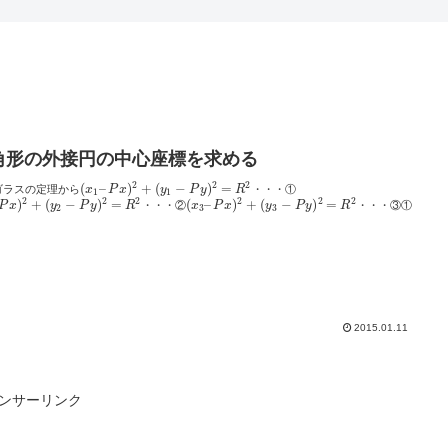
角形の外接円の中心座標を求める
2
2
2
(
–
)
+
(
−
)
=
ゴラスの定理から
x
P
x
y
P
y
R
・・・①
1
1
2
2
2
2
2
2
)
+
(
−
)
=
(
–
)
+
(
−
)
=
P
x
y
P
y
R
・・・②
x
P
x
y
P
y
R
・・・③①
2
3
3
2015.01.11
ンサーリンク