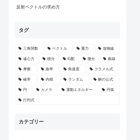
反射ベクトルの求め方
タグ
三角関数
ベクトル
重力
放物線
遠心力
積分
勾配
微分
曲線
摩擦
曲率
角速度
クラメル式
確率
内積
ランダム
解の公式
円
カメラ
運動エネルギー
円弧
行列式
カテゴリー