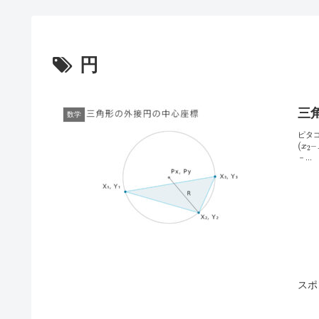
円
三
数学
ピタ
(
–
x
2
－...
スポ