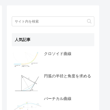
人気記事
クロソイド曲線
円弧の半径と角度を求める
バーチカル曲線